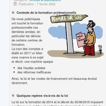
PUBLICATIONS
Publication : 7 février 2022
PRODUITS & SERVICES ASSOCIES
🎯
Contexte de la formation professionnelle
De vives polémiques
Vous êtes ici :
Accueil
PUBLICATIONS
Conférences
ont touché la formation
Articles et publications
professionnelle ces
dernières années, en
particulier les dérives
de certains centres de
formation.
La cour des comptes a
établi en 2017 un bilan
sans nuance à ce sujet
et décrit :une machine opaque
des fraudes avérées
des réformes inefficaces
Ainsi, la loi et les modes de financement ont beaucoup évolué
récemment.
🎯
Quelques repères vis-à-vis de la loi
La loi sur la formation de 2014 et le décret du 30/06/2015 imposent