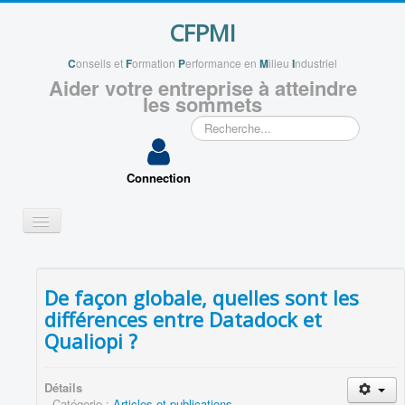
CFPMI
C
onseils et
F
ormation
P
erformance en
M
ilieu
I
ndustriel
Aider votre entreprise à atteindre
les sommets
Rechercher
Connection
Basculer
la
navigation
QUI SOMMES NOUS ?
De façon globale, quelles sont les
VOS PROJETS
différences entre Datadock et
APPLICATIONS
Qualiopi ?
VOUS ACCOMPAGNER
ENSEIGNEMENTS
Détails
Catégorie :
Articles et publications