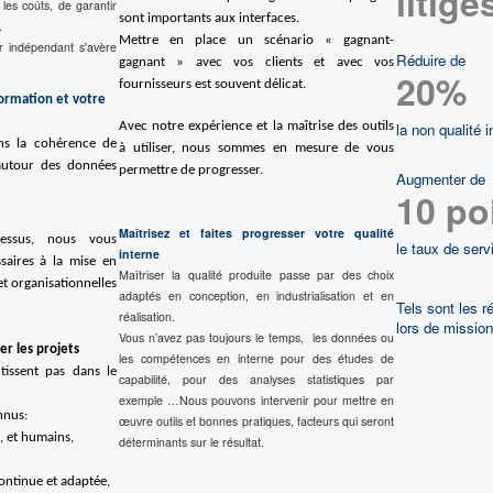
litige
 les coûts, de garantir
sont importants aux interfaces.
.
Mettre en place un scénario « gagnant-
r indépendant s'avère
Réduire de
gagnant » avec vos clients et avec vos
20%
fournisseurs est souvent délicat.
ormation et votre
Avec notre expérience et la maîtrise des outils
la non qualité i
ns la cohérence de
à utiliser, nous sommes en mesure de vous
autour des données
permettre de progresser.
Augmenter de
10 po
Maîtrisez et faites progresser votre qualité
essus, nous vous
le taux de serv
interne
saires à la mise en
Maîtriser la qualité produite passe par des choix
et organisationnelles
adaptés en conception, en industrialisation et en
Tels sont les r
réalisation.
lors de missio
Vous n’avez pas toujours le temps, les données ou
er les projets
les compétences en interne pour des études de
tissent pas dans le
capabilité, pour des analyses statistiques par
exemple …Nous pouvons intervenir pour mettre en
nnus:
œuvre outils et bonnes pratiques, facteurs qui seront
s, et humains,
déterminants sur le résultat.
ntinue et adaptée,