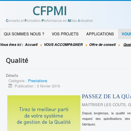
CFPMI
C
onseils et
F
ormation
P
erformance en
M
ilieu
I
ndustriel
QUI SOMMES NOUS ?
VOS PROJETS
APPLICATIONS
VOU
Vous êtes ici :
Accueil
VOUS ACCOMPAGNER
Offre de conseil
Qual
Qualité
Détails
Catégorie :
Prestations
Publication : 3 février 2019
PASSEZ DE LA QU
MAITRISER LES COUTS, G
Depuis longtemps, la qualité 
respect des spécifications de
fabriquez.