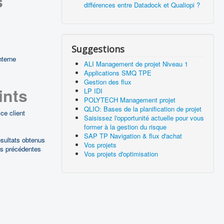
s
différences entre Datadock et Qualiopi ?
Suggestions
nterne
ALI Management de projet Niveau 1
Applications SMQ TPE
Gestion des flux
ints
LP IDI
POLYTECH Management projet
QLIO: Bases de la planification de projet
ice client
Saisissez l'opportunité actuelle pour vous
former à la gestion du risque
SAP TP Navigation & flux d'achat
ésultats obtenus
Vos projets
ns précédentes
Vos projets d'optimisation