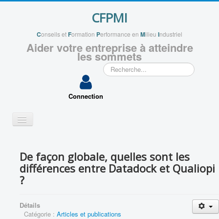
CFPMI
C
onseils et
F
ormation
P
erformance en
M
ilieu
I
ndustriel
Aider votre entreprise à atteindre
les sommets
Rechercher
Connection
Basculer
la
navigation
QUI SOMMES NOUS ?
De façon globale, quelles sont les
VOS PROJETS
différences entre Datadock et Qualiopi
APPLICATIONS
?
VOUS ACCOMPAGNER
Détails
ENSEIGNEMENTS
Catégorie :
Articles et publications