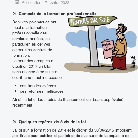
Publication : 7 février 2022
PUBLICATIONS
🎯
Contexte de la formation professionnelle
PRODUITS & SERVICES ASSOCIES
De vives polémiques ont
Vous êtes ici :
Accueil
PUBLICATIONS
Fiches outils
touché la formation
Management des processus
Articles et publications
professionnelle ces
De façon globale, quelles sont les différences entre Datadock et
dernières années, en
Qualiopi ?
particulier les dérives
de certains centres de
formation.
La cour des comptes a
établi en 2017 un bilan
sans nuance à ce sujet et
décrit :une machine opaque
des fraudes avérées
des réformes inefficaces
Ainsi, la loi et les modes de financement ont beaucoup évolué
récemment.
🎯
Quelques repères vis-à-vis de la loi
La loi sur la formation de 2014 et le décret du 30/06/2015 imposent
aux financeurs publics et paritaires de s’assurer de la capacité de