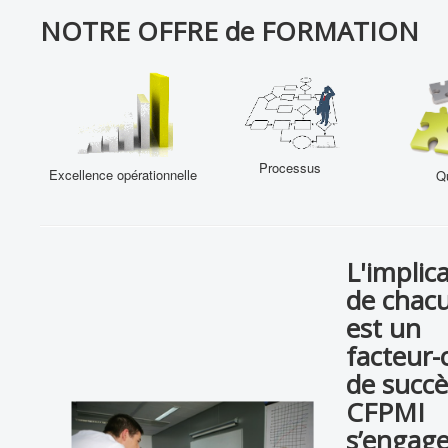
PUBLICATIONS
NOTRE OFFRE de FORMATION
PRODUITS & SERVICES ASSOCIES
Vous êtes ici :
Accueil
VOUS ACCOMPAGNER
Offre de formation
Processus
Excellence opérationnelle
Qu
L'implic
de chac
est un
facteur-
de succè
CFPMI
s’engage