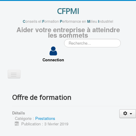
CFPMI
C
onseils et
F
ormation
P
erformance en
M
ilieu
I
ndustriel
Aider votre entreprise à atteindre
les sommets
Rechercher
Connection
Basculer
la
navigation
QUI SOMMES NOUS ?
Offre de formation
VOS PROJETS
APPLICATIONS
Détails
Catégorie :
Prestations
VOUS ACCOMPAGNER
Publication : 3 février 2019
ENSEIGNEMENTS