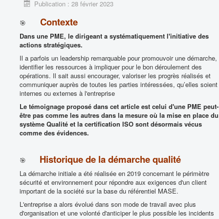
Publication : 28 février 2023
PUBLICATIONS
Contexte
🎯
PRODUITS & SERVICES ASSOCIES
Dans une PME, le dirigeant a systématiquement l'initiative des
Vous êtes ici :
Accueil
VOUS ACCOMPAGNER
Offre COVID
actions stratégiques.
Uncategorised
Il a parfois un leadership remarquable pour promouvoir une démarche,
Démarche Qualité en PME : Retour d’expérience du dirigeant de la
identifier les ressources à impliquer pour le bon déroulement des
société ELSY
opérations. Il sait aussi encourager, valoriser les progrès réalisés et
communiquer auprès de toutes les parties intéressées, qu’elles soient
internes ou externes à l'entreprise
Le témoignage proposé dans cet article est celui d'une PME peut-
être pas comme les autres dans la mesure où la mise en place du
système Qualité et la certification ISO sont désormais vécus
comme des évidences.
Historique de la démarche qualité
🎯
La démarche initiale a été réalisée en 2019 concernant le périmètre
sécurité et environnement pour répondre aux exigences d'un client
important de la société sur la base du référentiel MASE.
L'entreprise a alors évolué dans son mode de travail avec plus
d'organisation et une volonté d'anticiper le plus possible les incidents