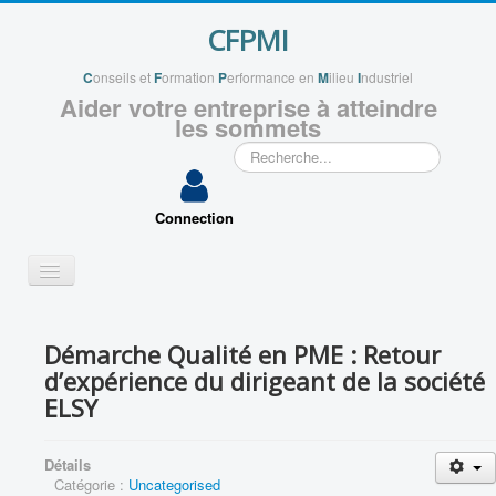
CFPMI
C
onseils et
F
ormation
P
erformance en
M
ilieu
I
ndustriel
Aider votre entreprise à atteindre
les sommets
Rechercher
Connection
Basculer
la
navigation
QUI SOMMES NOUS ?
Démarche Qualité en PME : Retour
VOS PROJETS
d’expérience du dirigeant de la société
APPLICATIONS
ELSY
VOUS ACCOMPAGNER
Détails
ENSEIGNEMENTS
Catégorie :
Uncategorised