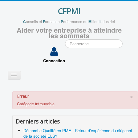
CFPMI
C
onseils et
F
ormation
P
erformance en
M
ilieu
I
ndustriel
Aider votre entreprise à atteindre
les sommets
Rechercher
Connection
Basculer
la
navigation
QUI SOMMES NOUS ?
×
Erreur
VOS PROJETS
Catégorie introuvable
APPLICATIONS
Derniers articles
VOUS ACCOMPAGNER
Démarche Qualité en PME : Retour d’expérience du dirigeant
ENSEIGNEMENTS
de la société ELSY